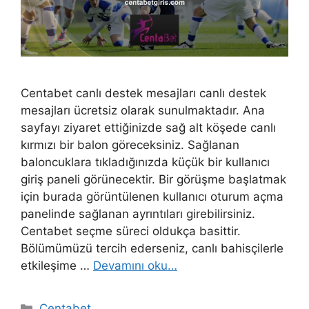
Centabet canlı destek mesajları canlı destek
mesajları ücretsiz olarak sunulmaktadır. Ana
sayfayı ziyaret ettiğinizde sağ alt köşede canlı
kırmızı bir balon göreceksiniz. Sağlanan
baloncuklara tıkladığınızda küçük bir kullanıcı
giriş paneli görünecektir. Bir görüşme başlatmak
için burada görüntülenen kullanıcı oturum açma
panelinde sağlanan ayrıntıları girebilirsiniz.
Centabet seçme süreci oldukça basittir.
Bölümümüzü tercih ederseniz, canlı bahisçilerle
etkileşime …
Devamını oku…
Kategoriler
Centabet