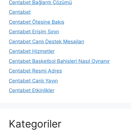
Centabet Bağlantı Çözümü
Centabet
Centabet Ötesine Bakış
Centabet Erişim Sınırı
Centabet Canlı Destek Mesajları
Centabet Hizmetler
Centabet Basketbol Bahisleri Nasıl Oynanır
Centabet Resmi Adres
Centabet Canlı Yayın
Centabet Etkinlikler
Kategoriler