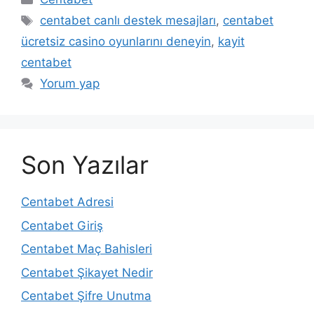
Etiketler
centabet canlı destek mesajları
,
centabet
ücretsiz casino oyunlarını deneyin
,
kayit
centabet
Yorum yap
Son Yazılar
Centabet Adresi
Centabet Giriş
Centabet Maç Bahisleri
Centabet Şikayet Nedir
Centabet Şifre Unutma