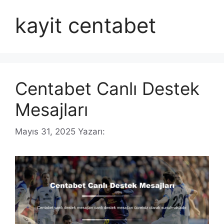
kayit centabet
Centabet Canlı Destek
Mesajları
Mayıs 31, 2025
Yazarı: