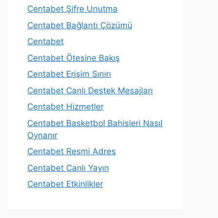
Centabet Şifre Unutma
Centabet Bağlantı Çözümü
Centabet
Centabet Ötesine Bakış
Centabet Erişim Sınırı
Centabet Canlı Destek Mesajları
Centabet Hizmetler
Centabet Basketbol Bahisleri Nasıl
Oynanır
Centabet Resmi Adres
Centabet Canlı Yayın
Centabet Etkinlikler