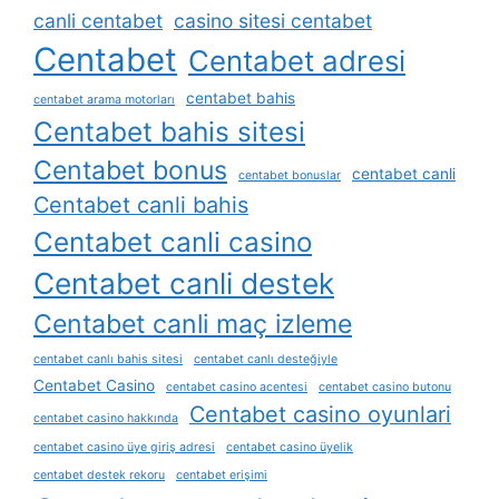
canli centabet
casino sitesi centabet
Centabet
Centabet adresi
centabet bahis
centabet arama motorları
Centabet bahis sitesi
Centabet bonus
centabet canli
centabet bonuslar
Centabet canli bahis
Centabet canli casino
Centabet canli destek
Centabet canli maç izleme
centabet canlı bahis sitesi
centabet canlı desteğiyle
Centabet Casino
centabet casino acentesi
centabet casino butonu
Centabet casino oyunlari
centabet casino hakkında
centabet casino üye giriş adresi
centabet casino üyelik
centabet destek rekoru
centabet erişimi