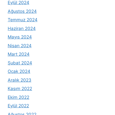
Eylül 2024
Ağustos 2024
Temmuz 2024
Haziran 2024
Mayıs 2024
Nisan 2024
Mart 2024
Şubat 2024
Ocak 2024
Aralık 2023
Kasım 2022
Ekim 2022
Eylül 2022
Ağustos 2022