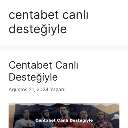
centabet canlı
desteğiyle
Centabet Canlı
Desteğiyle
Ağustos 21, 2024
Yazarı: