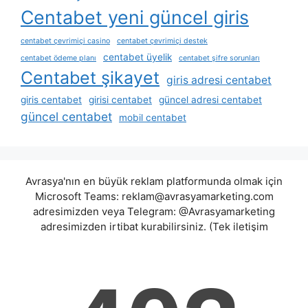
Centabet yeni güncel giris
centabet çevrimiçi casino
centabet çevrimiçi destek
centabet üyelik
centabet ödeme planı
centabet şifre sorunları
Centabet şikayet
giris adresi centabet
giris centabet
girisi centabet
güncel adresi centabet
güncel centabet
mobil centabet
Avrasya'nın en büyük reklam platformunda olmak için
Microsoft Teams:
reklam@avrasyamarketing.com
adresimizden veya Telegram: @Avrasyamarketing
adresimizden irtibat kurabilirsiniz. (Tek iletişim
adreslerimiz teams / telegram ve mail adresimizdir.
Harici hiçbir iletişim adresimiz bulunmamaktadır.
Lütfen itibar etmeyiniz.) Türkiye yasalarına göre 7258
sayılı kanun uyarınca yasa dışı bahis oynamanın
cezaları mevcuttur. Şu an bulunduğunuz site hiç bir