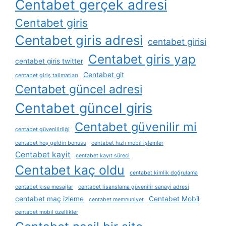
Centabet gerçek adresi
Centabet giris
Centabet giris adresi
centabet girisi
Centabet giris yap
centabet giris twitter
Centabet git
centabet giriş talimatları
Centabet güncel adresi
Centabet güncel giris
Centabet güvenilir mi
centabet güvenilirliği
centabet hoş geldin bonusu
centabet hızlı mobil i̇şlemler
Centabet kayit
centabet kayıt süreci
Centabet kaç oldu
centabet kimlik doğrulama
centabet kısa mesajlar
centabet lisanslama güvenilir sanayi adresi
centabet maç izleme
Centabet Mobil
centabet memnuniyet
centabet mobil özellikler