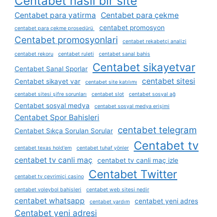
Centabet nasil bir site
Centabet para yatirma
Centabet para çekme
centabet promosyon
centabet para çekme prosedürü
Centabet promosyonlari
centabet rekabetçi analizi
centabet rekoru
centabet ruleti
centabet sanal bahis
Centabet sikayetvar
Centabet Sanal Sporlar
centabet sitesi
Centabet sikayet var
centabet site katılımı
centabet sitesi şifre sorunları
centabet slot
centabet sosyal ağ
Centabet sosyal medya
centabet sosyal medya erişimi
Centabet Spor Bahisleri
centabet telegram
Centabet Sıkça Sorulan Sorular
Centabet tv
centabet texas hold'em
centabet tuhaf yönler
centabet tv canli maç
centabet tv canli maç izle
Centabet Twitter
centabet tv çevrimiçi casino
centabet voleybol bahisleri
centabet web sitesi nedir
centabet whatsapp
centabet yeni adres
centabet yardım
Centabet yeni adresi