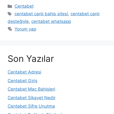
Kategoriler
Centabet
Etiketler
centabet canlı bahis sitesi
,
centabet canlı
desteğiyle
,
centabet whatsapp
Yorum yap
Son Yazılar
Centabet Adresi
Centabet Giriş
Centabet Maç Bahisleri
Centabet Şikayet Nedir
Centabet Şifre Unutma