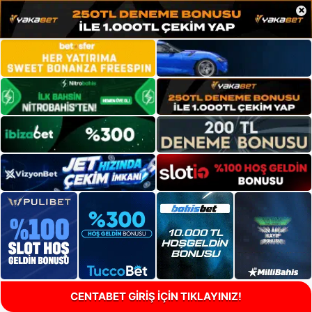
×
CENTABET GİRİŞ İÇİN TIKLAYINIZ!