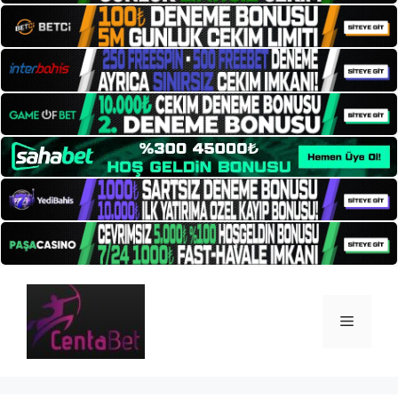
İçeriğe
atla
Menü