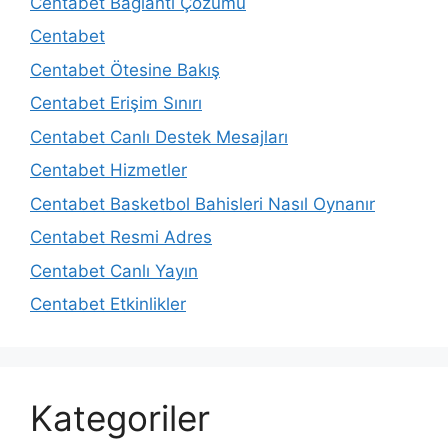
Centabet Bağlantı Çözümü
Centabet
Centabet Ötesine Bakış
Centabet Erişim Sınırı
Centabet Canlı Destek Mesajları
Centabet Hizmetler
Centabet Basketbol Bahisleri Nasıl Oynanır
Centabet Resmi Adres
Centabet Canlı Yayın
Centabet Etkinlikler
Kategoriler