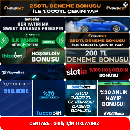
×
CENTABET GİRİŞ İÇİN TIKLAYINIZ!