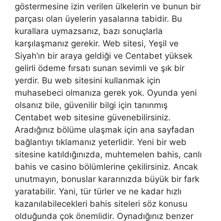
göstermesine izin verilen ülkelerin ve bunun bir
parçası olan üyelerin yasalarına tabidir. Bu
kurallara uymazsanız, bazı sonuçlarla
karşılaşmanız gerekir. Web sitesi, Yeşil ve
Siyah’ın bir araya geldiği ve Centabet yüksek
gelirli ödeme fırsatı sunan sevimli ve şık bir
yerdir. Bu web sitesini kullanmak için
muhasebeci olmanıza gerek yok. Oyunda yeni
olsanız bile, güvenilir bilgi için tanınmış
Centabet web sitesine güvenebilirsiniz.
Aradığınız bölüme ulaşmak için ana sayfadan
bağlantıyı tıklamanız yeterlidir. Yeni bir web
sitesine katıldığınızda, muhtemelen bahis, canlı
bahis ve casino bölümlerine çekilirsiniz. Ancak
unutmayın, bonuslar kararınızda büyük bir fark
yaratabilir. Yani, tür türler ve ne kadar hızlı
kazanılabilecekleri bahis siteleri söz konusu
olduğunda çok önemlidir. Oynadığınız benzer