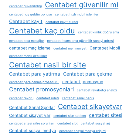
Centabet güvenilir mi
centabet güvenilirliği
centabet hoş geldin bonusu
centabet hızlı mobil i̇şlemler
Centabet kayit
centabet kayıt süreci
Centabet kaç oldu
centabet kimlik doğrulama
centabet kısa mesajlar
centabet lisanslama güvenilir sanayi adresi
centabet maç izleme
Centabet Mobil
centabet memnuniyet
centabet mobil özellikler
Centabet nasil bir site
Centabet para yatirma
Centabet para çekme
centabet promosyon
centabet para çekme prosedürü
Centabet promosyonlari
centabet rekabetçi analizi
centabet rekoru
centabet ruleti
centabet sanal bahis
Centabet sikayetvar
Centabet Sanal Sporlar
centabet sitesi
Centabet sikayet var
centabet site katılımı
centabet sitesi şifre sorunları
centabet slot
centabet sosyal ağ
Centabet sosyal medya
centabet sosyal medya erişimi