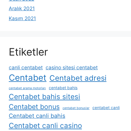
Aralık 2021
Kasım 2021
Etiketler
canli centabet
casino sitesi centabet
Centabet
Centabet adresi
centabet bahis
centabet arama motorları
Centabet bahis sitesi
Centabet bonus
centabet canli
centabet bonuslar
Centabet canli bahis
Centabet canli casino