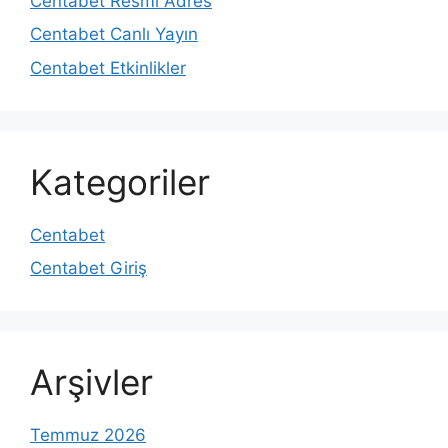
Centabet Resmi Adres
Centabet Canlı Yayın
Centabet Etkinlikler
Kategoriler
Centabet
Centabet Giriş
Arşivler
Temmuz 2026