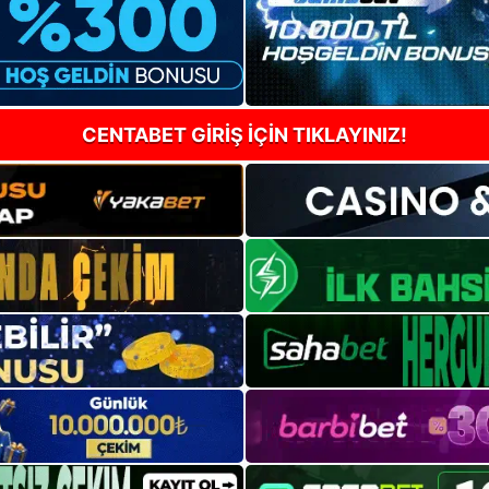
CENTABET GİRİŞ İÇİN TIKLAYINIZ!