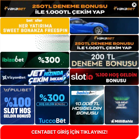
×
CENTABET GİRİŞ İÇİN TIKLAYINIZ!