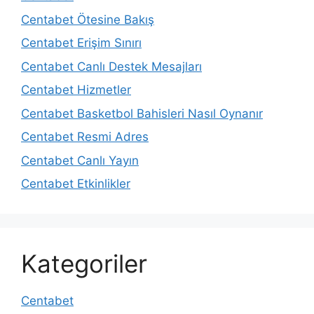
Centabet Ötesine Bakış
Centabet Erişim Sınırı
Centabet Canlı Destek Mesajları
Centabet Hizmetler
Centabet Basketbol Bahisleri Nasıl Oynanır
Centabet Resmi Adres
Centabet Canlı Yayın
Centabet Etkinlikler
Kategoriler
Centabet