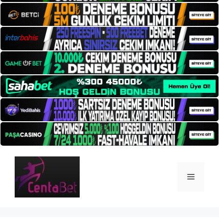
İçeriğe
atla
Menü