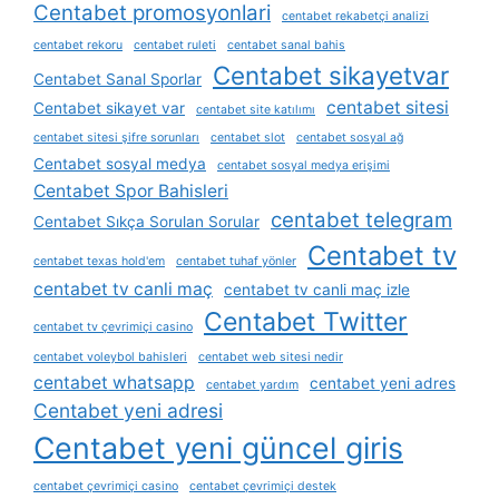
Centabet promosyonlari
centabet rekabetçi analizi
centabet rekoru
centabet ruleti
centabet sanal bahis
Centabet sikayetvar
Centabet Sanal Sporlar
centabet sitesi
Centabet sikayet var
centabet site katılımı
centabet sitesi şifre sorunları
centabet slot
centabet sosyal ağ
Centabet sosyal medya
centabet sosyal medya erişimi
Centabet Spor Bahisleri
centabet telegram
Centabet Sıkça Sorulan Sorular
Centabet tv
centabet texas hold'em
centabet tuhaf yönler
centabet tv canli maç
centabet tv canli maç izle
Centabet Twitter
centabet tv çevrimiçi casino
centabet voleybol bahisleri
centabet web sitesi nedir
centabet whatsapp
centabet yeni adres
centabet yardım
Centabet yeni adresi
Centabet yeni güncel giris
centabet çevrimiçi casino
centabet çevrimiçi destek