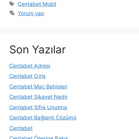
Etiketler
Centabet Mobil
Yorum yap
Son Yazılar
Centabet Adresi
Centabet Giriş
Centabet Maç Bahisleri
Centabet Şikayet Nedir
Centabet Şifre Unutma
Centabet Bağlantı Çözümü
Centabet
Centabet Ötesine Bakış