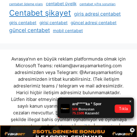
centabet üyelik
centabet ödeme planı
centabet şifre sorunları
Centabet şikayet
giris adresi centabet
giris centabet
girisi centabet
güncel adresi centabet
güncel centabet
mobil centabet
Avrasya'nın en büyük reklam platformunda olmak için
Microsoft Teams:
reklam@avrasyamarketing.com
adresimizden veya Telegram: @Avrasyamarketing
adresimizden irtibat kurabilirsiniz. (Tek iletişim
adreslerimiz teams / telegram ve mail adresimizdir.
Harici hiçbir iletişim adresimiz bulunmamaktadır.
Lütfen itibar etmeyiniz.) Türkiye yasalarına göre 7258
sayılı kanun uyarınca yasa dışı bahis oynamanın
cezaları mevcuttur. Şu an bulunduğunuz site hiç bir
şekilde illegal bahis oyunları oynatmıyor ve oynamaya
aracı olmuyordur.
betroyal
|
casiblu
|
axacasino
|
×
lotobet
|
betmarin
|
royalbahis
|
betmus
|
betmaradona