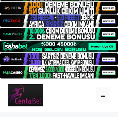
İçeriğe
atla
Menü