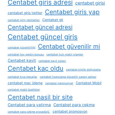
Centabet giris adresi
centabet girisi
Centabet giris yap
centabet giris twitter
Centabet git
centabet giriş talimatları
Centabet güncel adresi
Centabet güncel giris
Centabet güvenilir mi
centabet güvenilirliği
centabet hoş geldin bonusu
centabet hızlı mobil i̇şlemler
Centabet kayit
centabet kayıt süreci
Centabet kaç oldu
centabet kimlik doğrulama
centabet kısa mesajlar
centabet lisanslama güvenilir sanayi adresi
centabet maç izleme
Centabet Mobil
centabet memnuniyet
centabet mobil özellikler
Centabet nasil bir site
Centabet para yatirma
Centabet para çekme
centabet promosyon
centabet para çekme prosedürü