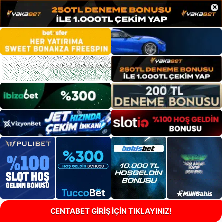
×
CENTABET GİRİŞ İÇİN TIKLAYINIZ!