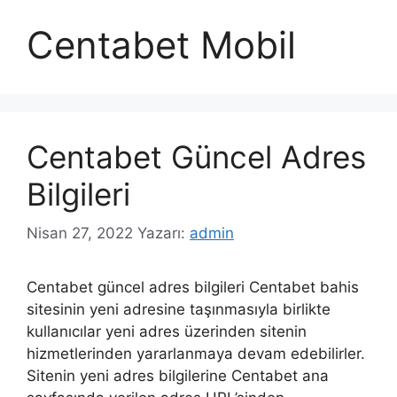
Centabet Mobil
Centabet Güncel Adres
Bilgileri
Nisan 27, 2022
Yazarı:
admin
Centabet güncel adres bilgileri Centabet bahis
sitesinin yeni adresine taşınmasıyla birlikte
kullanıcılar yeni adres üzerinden sitenin
hizmetlerinden yararlanmaya devam edebilirler.
Sitenin yeni adres bilgilerine Centabet ana