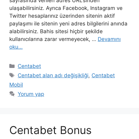
sayfasında verilen adres URL’sinden
ulaşabilirsiniz. Ayrıca Facebook, Instagram ve
Twitter hesaplarınız üzerinden sitenin aktif
paylaşımı ile sitenin yeni adres bilgilerini anında
alabilirsiniz. Bahis sitesi hiçbir şekilde
kullanıcılarına zarar vermeyecek, …
Devamını
oku…
Kategoriler
Centabet
Etiketler
Centabet alan adı değişikliği
,
Centabet
Mobil
Yorum yap
Centabet Bonus