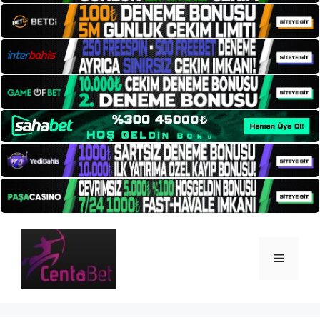
İçeriğe
atla
Menü