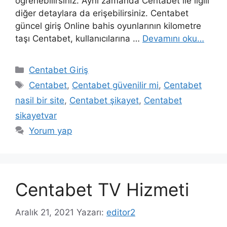
öğrenebilirsiniz. Aynı zamanda Centabet ile ilgili
diğer detaylara da erişebilirsiniz. Centabet
güncel giriş Online bahis oyunlarının kilometre
taşı Centabet, kullanıcılarına …
Devamını oku…
Kategoriler
Centabet Giriş
Etiketler
Centabet
,
Centabet güvenilir mi
,
Centabet
nasil bir site
,
Centabet şikayet
,
Centabet
sikayetvar
Yorum yap
Centabet TV Hizmeti
Aralık 21, 2021
Yazarı:
editor2