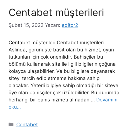
Centabet müşterileri
Şubat 15, 2022
Yazarı:
editor2
Centabet müşterileri Centabet müşterileri
Aslında, görünüşte basit olan bu hizmet, oyun
tutkunları için çok önemlidir. Bahisçiler bu
bölümü kullanarak site ile ilgili bilgilerin çoğuna
kolayca ulaşabilirler. Ve bu bilgilere dayanarak
siteyi tercih edip etmeme hakkına sahip
olacaktır. Yeterli bilgiye sahip olmadığı bir siteye
üye olan bahisçiler çok üzülebilirler. Bu durumda
herhangi bir bahis hizmeti almadan …
Devamını
oku…
Kategoriler
Centabet