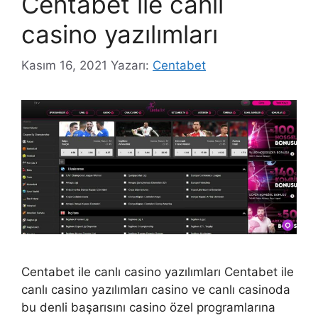
Centabet ile canlı
casino yazılımları
Kasım 16, 2021
Yazarı:
Centabet
Centabet ile canlı casino yazılımları Centabet ile
canlı casino yazılımları casino ve canlı casinoda
bu denli başarısını casino özel programlarına