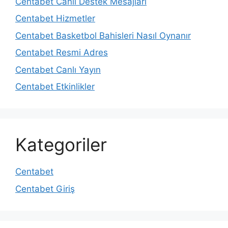
Centabet Canlı Destek Mesajları
Centabet Hizmetler
Centabet Basketbol Bahisleri Nasıl Oynanır
Centabet Resmi Adres
Centabet Canlı Yayın
Centabet Etkinlikler
Kategoriler
Centabet
Centabet Giriş