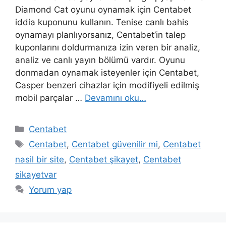
Diamond Cat oyunu oynamak için Centabet
iddia kuponunu kullanın. Tenise canlı bahis
oynamayı planlıyorsanız, Centabet’in talep
kuponlarını doldurmanıza izin veren bir analiz,
analiz ve canlı yayın bölümü vardır. Oyunu
donmadan oynamak isteyenler için Centabet,
Casper benzeri cihazlar için modifiyeli edilmiş
mobil parçalar …
Devamını oku…
Kategoriler
Centabet
Etiketler
Centabet
,
Centabet güvenilir mi
,
Centabet
nasil bir site
,
Centabet şikayet
,
Centabet
sikayetvar
Yorum yap