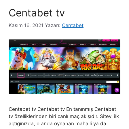
Centabet tv
Kasım 16, 2021
Yazarı:
Centabet
Centabet tv Centabet tv En tanınmış Centabet
tv özelliklerinden biri canlı maç akışıdır. Siteyi ilk
açtığınızda, o anda oynanan mahalli ya da