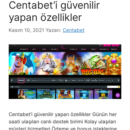
Centabet’i güvenilir
yapan özellikler
Kasım 10, 2021
Yazarı:
Centabet
Centabet’i güvenilir yapan özellikler Günün her
saati ulaşılan canlı destek birimi Kolay ulaşılan
müşteri hizmetleri Ödeme ve bonus isteklerine