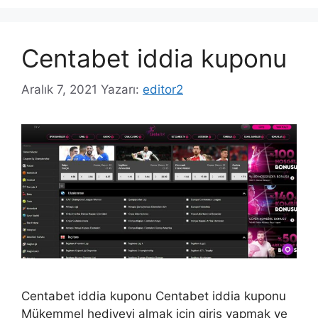
Centabet iddia kuponu
Aralık 7, 2021
Yazarı:
editor2
Centabet iddia kuponu Centabet iddia kuponu
Mükemmel hediyeyi almak için giriş yapmak ve