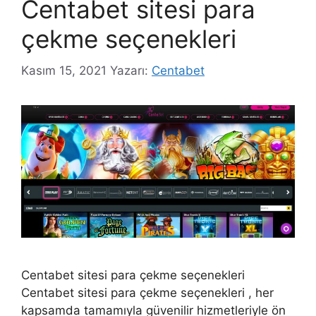
Centabet sitesi para
çekme seçenekleri
Kasım 15, 2021
Yazarı:
Centabet
Centabet sitesi para çekme seçenekleri
Centabet sitesi para çekme seçenekleri , her
kapsamda tamamıyla güvenilir hizmetleriyle ön