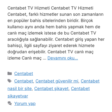
Centabet TV Hizmeti Centabet TV Hizmeti
Centabet, farklı hizmetler sunan son zamanların
en popüler bahis sitelerinden biridir. Birçok
kullanıcı aynı anda hem bahis yapmak hem de
canlı maç izlemek istese de bu Centabet TV
aracılığıyla sağlanabilir. Centabet giriş yapan her
bahisçi, ilgili sayfayı ziyaret ederek hizmete
doğrudan erişebilir. Centabet TV canlı maç
izleme Canlı maç …
Devamını oku…
Kategoriler
Centabet
Etiketler
Centabet
,
Centabet güvenilir mi
,
Centabet
nasil bir site
,
Centabet şikayet
,
Centabet
sikayetvar
Yorum yap