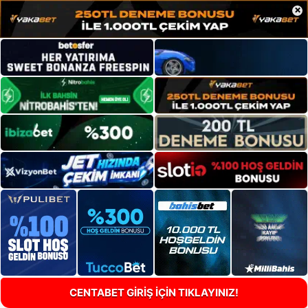
×
CENTABET GİRİŞ İÇİN TIKLAYINIZ!