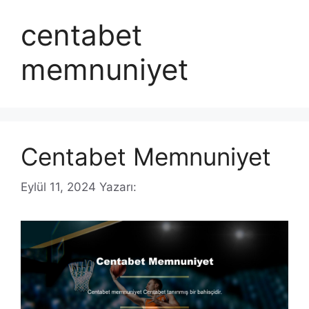
centabet
memnuniyet
Centabet Memnuniyet
Eylül 11, 2024
Yazarı: