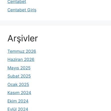
Centabet
Centabet Giriş
Arşivler
Temmuz 2026
Haziran 2026
Mayıs 2025
Şubat 2025
Ocak 2025
Kasım 2024
Ekim 2024
Eylül 2024