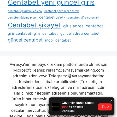
Centabet yeni güncel giris
centabet çevrimiçi casino
centabet çevrimiçi destek
centabet üyelik
centabet ödeme planı
centabet şifre sorunları
Centabet şikayet
giris adresi centabet
giris centabet
girisi centabet
güncel adresi centabet
güncel centabet
mobil centabet
Avrasya'nın en büyük reklam platformunda olmak için
Microsoft Teams:
reklam@avrasyamarketing.com
adresimizden veya Telegram: @Avrasyamarketing
adresimizden irtibat kurabilirsiniz. (Tek iletişim
adreslerimiz teams / telegram ve mail adresimizdir.
Harici hiçbir iletişim adresimiz bulunmamaktadır.
Lütfen itibar etmeyiniz.) Türkiye yasalarına göre 7258
sayılı kanun uyarınca yasa dışı bahis oynamanın
cezaları mevcuttur. Şu an bulunduğunuz site hiç bir
şekilde illegal bahis oyunları oynatmıyor ve oynamaya