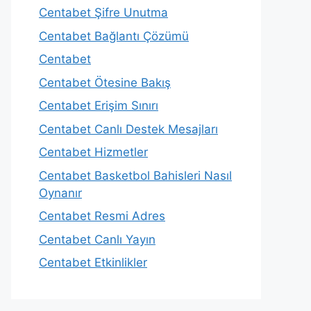
Centabet Şifre Unutma
Centabet Bağlantı Çözümü
Centabet
Centabet Ötesine Bakış
Centabet Erişim Sınırı
Centabet Canlı Destek Mesajları
Centabet Hizmetler
Centabet Basketbol Bahisleri Nasıl
Oynanır
Centabet Resmi Adres
Centabet Canlı Yayın
Centabet Etkinlikler