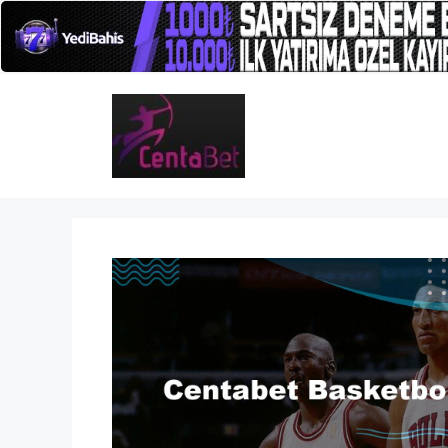
İçeriğe
atla