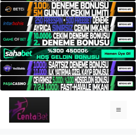
İçeriğe
atla
Menü