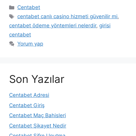
Kategoriler
Centabet
Etiketler
centabet canlı casino hizmeti güvenilir mi
,
centabet ödeme yöntemleri nelerdir
,
girisi
centabet
Yorum yap
Son Yazılar
Centabet Adresi
Centabet Giriş
Centabet Maç Bahisleri
Centabet Şikayet Nedir
Centabet Şifre Unutma