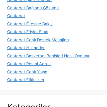
Centabet Bağlantı Çözümü
Centabet
Centabet Ötesine Bakış
Centabet Erişim Sınırı
Centabet Canlı Destek Mesajları
Centabet Hizmetler
Centabet Basketbol Bahisleri Nasıl Oynanır
Centabet Resmi Adres
Centabet Canlı Yayın
Centabet Etkinlikler