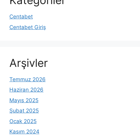
Kategoriler
Centabet
Centabet Giriş
Arşivler
Temmuz 2026
Haziran 2026
Mayıs 2025
Şubat 2025
Ocak 2025
Kasım 2024