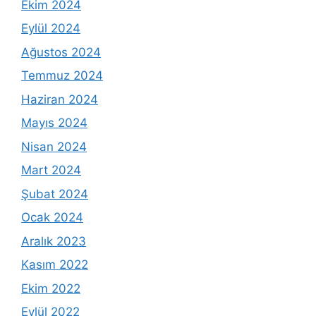
Ekim 2024
Eylül 2024
Ağustos 2024
Temmuz 2024
Haziran 2024
Mayıs 2024
Nisan 2024
Mart 2024
Şubat 2024
Ocak 2024
Aralık 2023
Kasım 2022
Ekim 2022
Eylül 2022