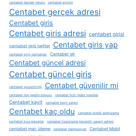
centabet destek rekoru
centabet erişimi
Centabet gerçek adresi
Centabet giris
Centabet giris adresi
centabet girisi
Centabet giris yap
centabet giris twitter
Centabet git
centabet giriş talimatları
Centabet güncel adresi
Centabet güncel giris
Centabet güvenilir mi
centabet güvenilirliği
centabet hoş geldin bonusu
centabet hızlı mobil i̇şlemler
Centabet kayit
centabet kayıt süreci
Centabet kaç oldu
centabet kimlik doğrulama
centabet kısa mesajlar
centabet lisanslama güvenilir sanayi adresi
centabet maç izleme
Centabet Mobil
centabet memnuniyet