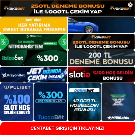
×
CENTABET GİRİŞ İÇİN TIKLAYINIZ!