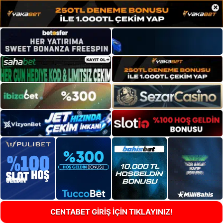
×
CENTABET GİRİŞ İÇİN TIKLAYINIZ!