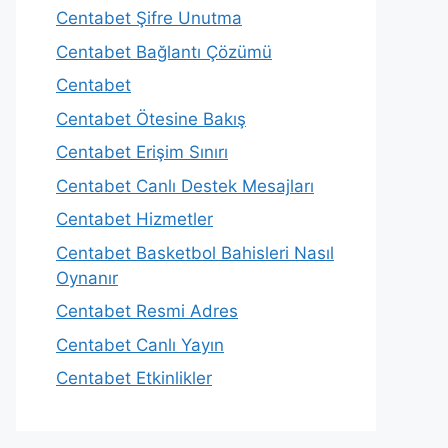
Centabet Şifre Unutma
Centabet Bağlantı Çözümü
Centabet
Centabet Ötesine Bakış
Centabet Erişim Sınırı
Centabet Canlı Destek Mesajları
Centabet Hizmetler
Centabet Basketbol Bahisleri Nasıl
Oynanır
Centabet Resmi Adres
Centabet Canlı Yayın
Centabet Etkinlikler