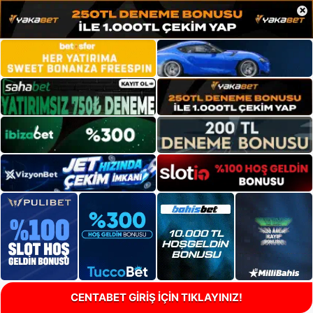
×
CENTABET GİRİŞ İÇİN TIKLAYINIZ!