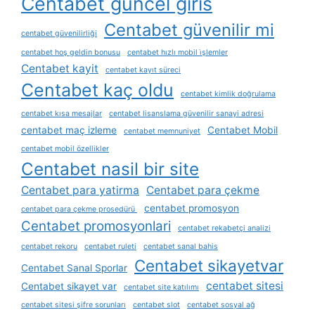
Centabet güncel giris
Centabet güvenilir mi
centabet güvenilirliği
centabet hoş geldin bonusu
centabet hızlı mobil i̇şlemler
Centabet kayit
centabet kayıt süreci
Centabet kaç oldu
centabet kimlik doğrulama
centabet kısa mesajlar
centabet lisanslama güvenilir sanayi adresi
centabet maç izleme
Centabet Mobil
centabet memnuniyet
centabet mobil özellikler
Centabet nasil bir site
Centabet para yatirma
Centabet para çekme
centabet promosyon
centabet para çekme prosedürü
Centabet promosyonlari
centabet rekabetçi analizi
centabet rekoru
centabet ruleti
centabet sanal bahis
Centabet sikayetvar
Centabet Sanal Sporlar
centabet sitesi
Centabet sikayet var
centabet site katılımı
centabet sitesi şifre sorunları
centabet slot
centabet sosyal ağ