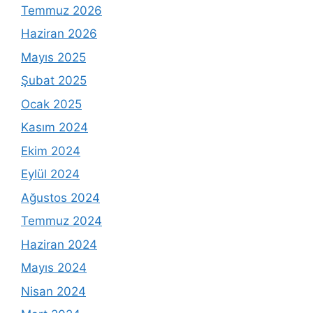
Temmuz 2026
Haziran 2026
Mayıs 2025
Şubat 2025
Ocak 2025
Kasım 2024
Ekim 2024
Eylül 2024
Ağustos 2024
Temmuz 2024
Haziran 2024
Mayıs 2024
Nisan 2024