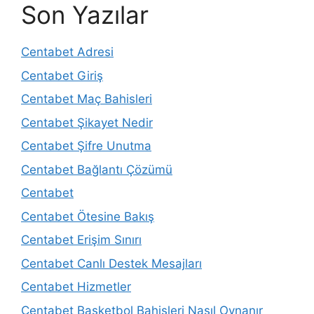
Son Yazılar
Centabet Adresi
Centabet Giriş
Centabet Maç Bahisleri
Centabet Şikayet Nedir
Centabet Şifre Unutma
Centabet Bağlantı Çözümü
Centabet
Centabet Ötesine Bakış
Centabet Erişim Sınırı
Centabet Canlı Destek Mesajları
Centabet Hizmetler
Centabet Basketbol Bahisleri Nasıl Oynanır