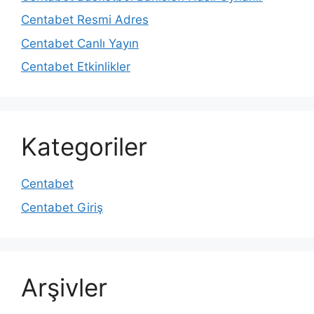
Centabet Resmi Adres
Centabet Canlı Yayın
Centabet Etkinlikler
Kategoriler
Centabet
Centabet Giriş
Arşivler