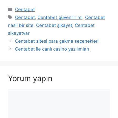
Kategoriler
Centabet
Etiketler
Centabet
,
Centabet güvenilir mi
,
Centabet
nasil bir site
,
Centabet şikayet
,
Centabet
sikayetvar
Yazı
Centabet sitesi para çekme seçenekleri
dolaşımı
Centabet ile canlı casino yazılımları
Yorum yapın
Yorum