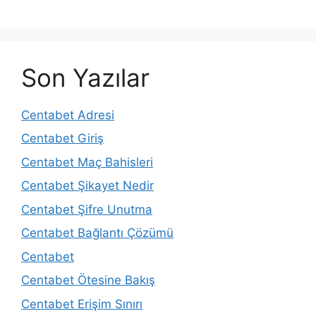
Son Yazılar
Centabet Adresi
Centabet Giriş
Centabet Maç Bahisleri
Centabet Şikayet Nedir
Centabet Şifre Unutma
Centabet Bağlantı Çözümü
Centabet
Centabet Ötesine Bakış
Centabet Erişim Sınırı