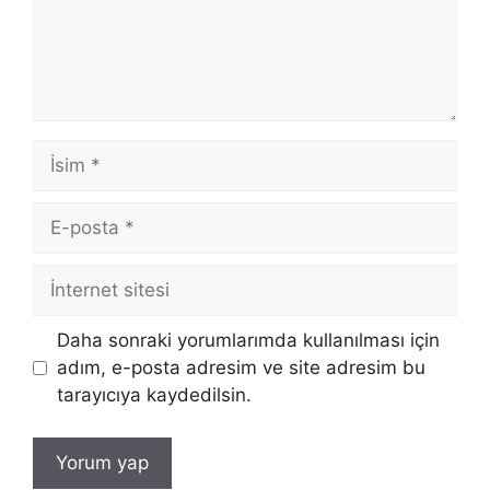
İsim
E-
posta
İnternet
sitesi
Daha sonraki yorumlarımda kullanılması için
adım, e-posta adresim ve site adresim bu
tarayıcıya kaydedilsin.