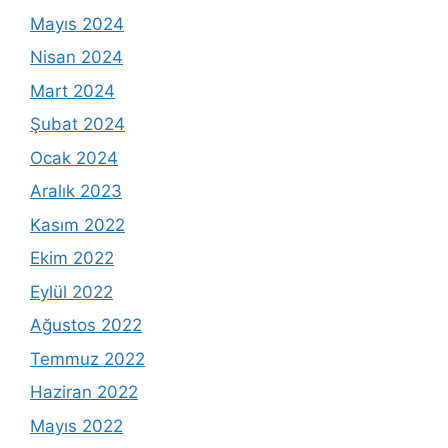
Mayıs 2024
Nisan 2024
Mart 2024
Şubat 2024
Ocak 2024
Aralık 2023
Kasım 2022
Ekim 2022
Eylül 2022
Ağustos 2022
Temmuz 2022
Haziran 2022
Mayıs 2022