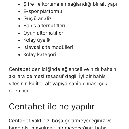
Şifre ile korumanın sağlandığı bir alt yapı
E-spor platformu
Güçlü analiz
Bahis alternatifleri
Oyun alternatifleri
Kolay üyelik
İşlevsel site modülleri
Kolay kategori
Centabet denildiğinde eğlenceli ve hızlı bahsin
akıllara gelmesi tesadüf değil. İyi bir bahis
sitesinin kaliteli alt yapıya sahip olması çok
önemlidir.
Centabet ile ne yapılır
Centabet vaktinizi boşa geçirmeyeceğiniz ve
biran olsun ayrılmak istemeyeceğiniz bahis