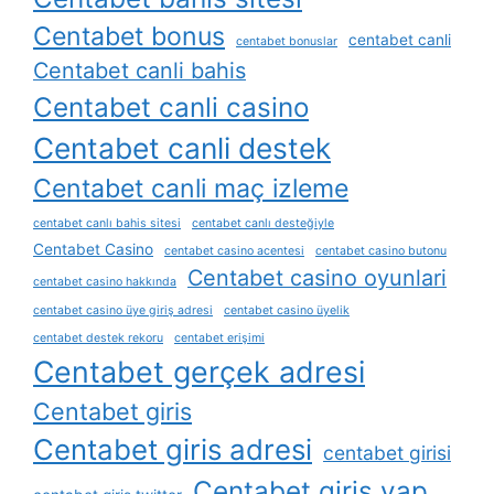
Centabet bonus
centabet canli
centabet bonuslar
Centabet canli bahis
Centabet canli casino
Centabet canli destek
Centabet canli maç izleme
centabet canlı bahis sitesi
centabet canlı desteğiyle
Centabet Casino
centabet casino acentesi
centabet casino butonu
Centabet casino oyunlari
centabet casino hakkında
centabet casino üye giriş adresi
centabet casino üyelik
centabet destek rekoru
centabet erişimi
Centabet gerçek adresi
Centabet giris
Centabet giris adresi
centabet girisi
Centabet giris yap