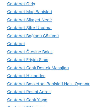
Centabet Giriş
Centabet Maç Bahisleri
Centabet Şikayet Nedir
Centabet Şifre Unutma
Centabet Bağlantı Çözümü
Centabet
Centabet Ötesine Bakış
Centabet Erişim Sınırı
Centabet Canlı Destek Mesajları
Centabet Hizmetler
Centabet Basketbol Bahisleri Nasıl Oynanır
Centabet Resmi Adres
Centabet Canlı Yayın