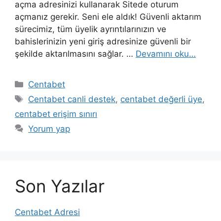
açma adresinizi kullanarak Sitede oturum
açmanız gerekir. Seni ele aldık! Güvenli aktarım
sürecimiz, tüm üyelik ayrıntılarınızın ve
bahislerinizin yeni giriş adresinize güvenli bir
şekilde aktarılmasını sağlar. …
Devamını oku…
Kategoriler
Centabet
Etiketler
Centabet canli destek
,
centabet değerli üye
,
centabet erişim sınırı
Yorum yap
Son Yazılar
Centabet Adresi