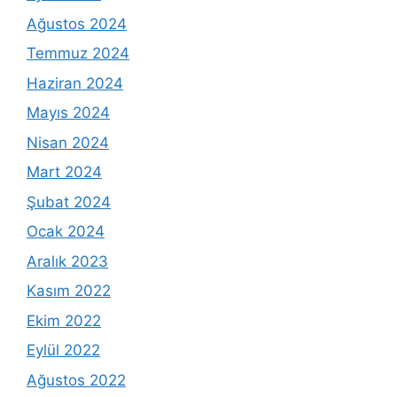
Ağustos 2024
Temmuz 2024
Haziran 2024
Mayıs 2024
Nisan 2024
Mart 2024
Şubat 2024
Ocak 2024
Aralık 2023
Kasım 2022
Ekim 2022
Eylül 2022
Ağustos 2022