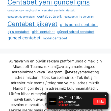
Centabet yeni güncel giris
centabet çevrimiçi casino
centabet çevrimiçi destek
centabet üyelik
centabet ödeme planı
centabet şifre sorunları
Centabet şikayet
giris adresi centabet
giris centabet
girisi centabet
güncel adresi centabet
güncel centabet
mobil centabet
Avrasya'nın en büyük reklam platformunda olmak için
Microsoft Teams:
reklam@avrasyamarketing.com
adresimizden veya Telegram: @Avrasyamarketing
adresimizden irtibat kurabilirsiniz. (Tek iletişim
adreslerimiz teams / telegram ve mail adresimizdir.
Harici hiçbir iletişim adresimiz bulunmamaktadır.
Lütfen itibar etmeyiniz.) Türkiye yasalarına göre 7258
sayılı kanun uyarınca yasa dışı bahis oynamanın
cezaları mevcuttur. Şu an bulunduğunuz site hiç bir
şekilde illegal bahis oyunları oynatmıyor ve oynamaya