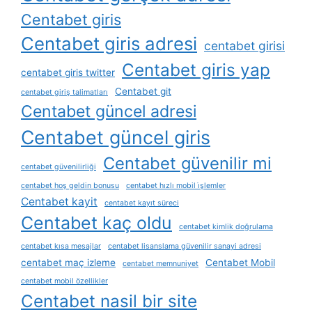
Centabet giris
Centabet giris adresi
centabet girisi
Centabet giris yap
centabet giris twitter
Centabet git
centabet giriş talimatları
Centabet güncel adresi
Centabet güncel giris
Centabet güvenilir mi
centabet güvenilirliği
centabet hoş geldin bonusu
centabet hızlı mobil i̇şlemler
Centabet kayit
centabet kayıt süreci
Centabet kaç oldu
centabet kimlik doğrulama
centabet kısa mesajlar
centabet lisanslama güvenilir sanayi adresi
centabet maç izleme
Centabet Mobil
centabet memnuniyet
centabet mobil özellikler
Centabet nasil bir site