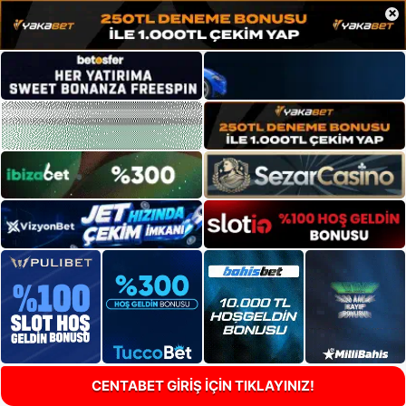
×
CENTABET GİRİŞ İÇİN TIKLAYINIZ!