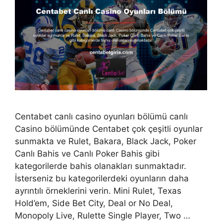
Centabet canlı casino oyunları bölümü canlı
Casino bölümünde Centabet çok çeşitli oyunlar
sunmakta ve Rulet, Bakara, Black Jack, Poker
Canlı Bahis ve Canlı Poker Bahis gibi
kategorilerde bahis olanakları sunmaktadır.
İsterseniz bu kategorilerdeki oyunların daha
ayrıntılı örneklerini verin. Mini Rulet, Texas
Hold’em, Side Bet City, Deal or No Deal,
Monopoly Live, Rulette Single Player, Two …