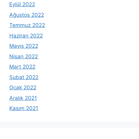
Eylül 2022
Ağustos 2022
Temmuz 2022
Haziran 2022
Mayıs 2022
Nisan 2022
Mart 2022
Şubat 2022
Ocak 2022
Aralık 2021
Kasım 2021