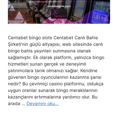
Centabet bingo slots Centabet Canlı Bahis
Şirketi’nin güçlü altyapısı, web sitesinde canlı
bingo bahis yayınları sunmasına olanak
sağlamıştır. Ek olarak platform, yalnızca bingo
hizmetleri sunan gerçek ve deneyimli
yatırımcılara tanık olmanızı sağlar. Kendine
güvenen bingo oyuncularının kazanma şansı
nedir? Bu çevrimiçi casino platformu, oldukça
uygun oranlar sunarak bingo meraklılarının
kazançlarını artırmalarına yardımcı olur. Bu
arada …
Devamını oku…