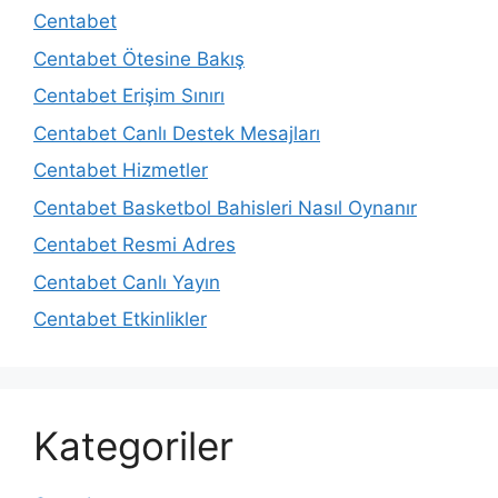
Centabet
Centabet Ötesine Bakış
Centabet Erişim Sınırı
Centabet Canlı Destek Mesajları
Centabet Hizmetler
Centabet Basketbol Bahisleri Nasıl Oynanır
Centabet Resmi Adres
Centabet Canlı Yayın
Centabet Etkinlikler
Kategoriler