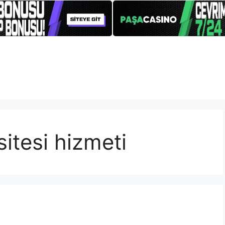
itesi hizmeti