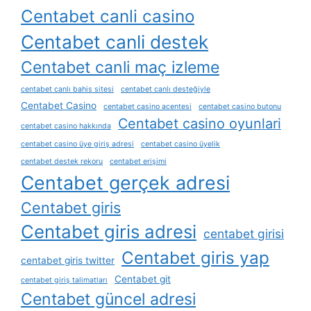
Centabet canli casino
Centabet canli destek
Centabet canli maç izleme
centabet canlı bahis sitesi
centabet canlı desteğiyle
Centabet Casino
centabet casino acentesi
centabet casino butonu
Centabet casino oyunlari
centabet casino hakkında
centabet casino üye giriş adresi
centabet casino üyelik
centabet destek rekoru
centabet erişimi
Centabet gerçek adresi
Centabet giris
Centabet giris adresi
centabet girisi
Centabet giris yap
centabet giris twitter
Centabet git
centabet giriş talimatları
Centabet güncel adresi