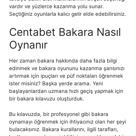
vardır ve yüzlerce kazanma yolu sunar.
Seçtiğiniz oyunlarla kalıcı gelir elde edebilirsiniz.
Centabet Bakara Nasıl
Oynanır
Her zaman bakara hakkında daha fazla bilgi
edinmek ve bakara oyununu kazanma şansınızı
artırmak için ipuçları ve püf noktaları öğrenmek
ister misiniz? Başka yerde arama. Yeni
başlayanlardan uzmana hızlı geçiş yapmak için
bir bakara kılavuzu oluşturduk.
Bu kılavuzda, bir profesyonel gibi bakara
oynamayı öğrenmek için ihtiyacınız olan her şeyi
bulacaksınız. Bakara kurallarını, ilgili tarafları,