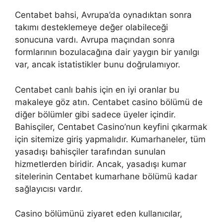
Centabet bahsi, Avrupa’da oynadıktan sonra
takımı desteklemeye değer olabileceği
sonucuna vardı. Avrupa maçından sonra
formlarının bozulacağına dair yaygın bir yanılgı
var, ancak istatistikler bunu doğrulamıyor.
Centabet canlı bahis için en iyi oranlar bu
makaleye göz atın. Centabet casino bölümü de
diğer bölümler gibi sadece üyeler içindir.
Bahisçiler, Centabet Casino’nun keyfini çıkarmak
için sitemize giriş yapmalıdır. Kumarhaneler, tüm
yasadışı bahisçiler tarafından sunulan
hizmetlerden biridir. Ancak, yasadışı kumar
sitelerinin Centabet kumarhane bölümü kadar
sağlayıcısı vardır.
Casino bölümünü ziyaret eden kullanıcılar,