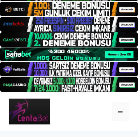
İçeriğe
atla
Menü