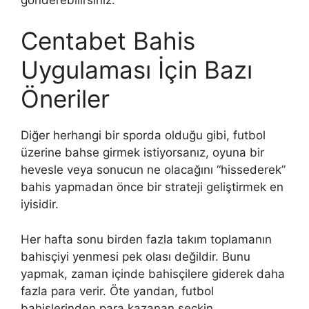
Centabet Bahis
Uygulaması İçin Bazı
Öneriler
Diğer herhangi bir sporda olduğu gibi, futbol
üzerine bahse girmek istiyorsanız, oyuna bir
hevesle veya sonucun ne olacağını “hissederek”
bahis yapmadan önce bir strateji geliştirmek en
iyisidir.
Her hafta sonu birden fazla takım toplamanın
bahisçiyi yenmesi pek olası değildir. Bunu
yapmak, zaman içinde bahisçilere giderek daha
fazla para verir. Öte yandan, futbol
bahislerinden para kazanan seçkin