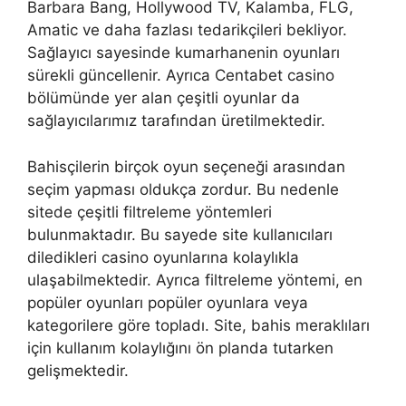
Barbara Bang, Hollywood TV, Kalamba, FLG,
Amatic ve daha fazlası tedarikçileri bekliyor.
Sağlayıcı sayesinde kumarhanenin oyunları
sürekli güncellenir. Ayrıca Centabet casino
bölümünde yer alan çeşitli oyunlar da
sağlayıcılarımız tarafından üretilmektedir.
Bahisçilerin birçok oyun seçeneği arasından
seçim yapması oldukça zordur. Bu nedenle
sitede çeşitli filtreleme yöntemleri
bulunmaktadır. Bu sayede site kullanıcıları
diledikleri casino oyunlarına kolaylıkla
ulaşabilmektedir. Ayrıca filtreleme yöntemi, en
popüler oyunları popüler oyunlara veya
kategorilere göre topladı. Site, bahis meraklıları
için kullanım kolaylığını ön planda tutarken
gelişmektedir.