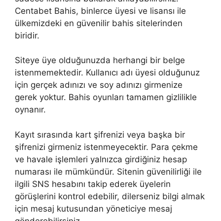
Centabet Bahis, binlerce üyesi ve lisansı ile
ülkemizdeki en güvenilir bahis sitelerinden
biridir.
Siteye üye olduğunuzda herhangi bir belge
istenmemektedir. Kullanıcı adı üyesi olduğunuz
için gerçek adınızı ve soy adınızı girmenize
gerek yoktur. Bahis oyunları tamamen gizlilikle
oynanır.
Kayıt sırasında kart şifrenizi veya başka bir
şifrenizi girmeniz istenmeyecektir. Para çekme
ve havale işlemleri yalnızca girdiğiniz hesap
numarası ile mümkündür. Sitenin güvenilirliği ile
ilgili SNS hesabını takip ederek üyelerin
görüşlerini kontrol edebilir, dilerseniz bilgi almak
için mesaj kutusundan yöneticiye mesaj
gönderebilirsiniz.