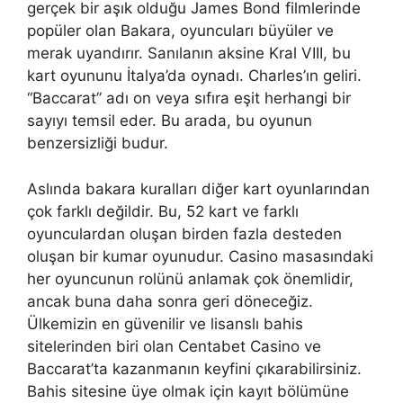
gerçek bir aşık olduğu James Bond filmlerinde
popüler olan Bakara, oyuncuları büyüler ve
merak uyandırır. Sanılanın aksine Kral VIII, bu
kart oyununu İtalya’da oynadı. Charles’ın geliri.
“Baccarat” adı on veya sıfıra eşit herhangi bir
sayıyı temsil eder. Bu arada, bu oyunun
benzersizliği budur.
Aslında bakara kuralları diğer kart oyunlarından
çok farklı değildir. Bu, 52 kart ve farklı
oyunculardan oluşan birden fazla desteden
oluşan bir kumar oyunudur. Casino masasındaki
her oyuncunun rolünü anlamak çok önemlidir,
ancak buna daha sonra geri döneceğiz.
Ülkemizin en güvenilir ve lisanslı bahis
sitelerinden biri olan Centabet Casino ve
Baccarat’ta kazanmanın keyfini çıkarabilirsiniz.
Bahis sitesine üye olmak için kayıt bölümüne