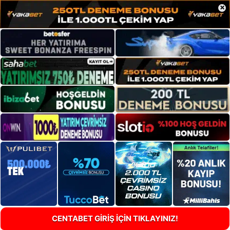
×
CENTABET GİRİŞ İÇİN TIKLAYINIZ!