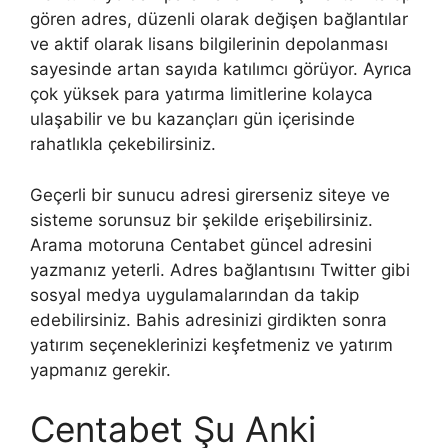
gören adres, düzenli olarak değişen bağlantılar
ve aktif olarak lisans bilgilerinin depolanması
sayesinde artan sayıda katılımcı görüyor. Ayrıca
çok yüksek para yatırma limitlerine kolayca
ulaşabilir ve bu kazançları gün içerisinde
rahatlıkla çekebilirsiniz.
Geçerli bir sunucu adresi girerseniz siteye ve
sisteme sorunsuz bir şekilde erişebilirsiniz.
Arama motoruna Centabet güncel adresini
yazmanız yeterli. Adres bağlantısını Twitter gibi
sosyal medya uygulamalarından da takip
edebilirsiniz. Bahis adresinizi girdikten sonra
yatırım seçeneklerinizi keşfetmeniz ve yatırım
yapmanız gerekir.
Centabet Şu Anki