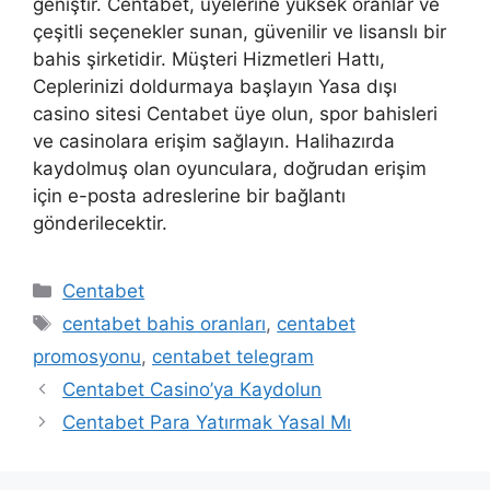
geniştir. Centabet, üyelerine yüksek oranlar ve
çeşitli seçenekler sunan, güvenilir ve lisanslı bir
bahis şirketidir. Müşteri Hizmetleri Hattı,
Ceplerinizi doldurmaya başlayın Yasa dışı
casino sitesi Centabet üye olun, spor bahisleri
ve casinolara erişim sağlayın. Halihazırda
kaydolmuş olan oyunculara, doğrudan erişim
için e-posta adreslerine bir bağlantı
gönderilecektir.
Kategoriler
Centabet
Etiketler
centabet bahis oranları
,
centabet
promosyonu
,
centabet telegram
Yazı
Centabet Casino’ya Kaydolun
dolaşımı
Centabet Para Yatırmak Yasal Mı