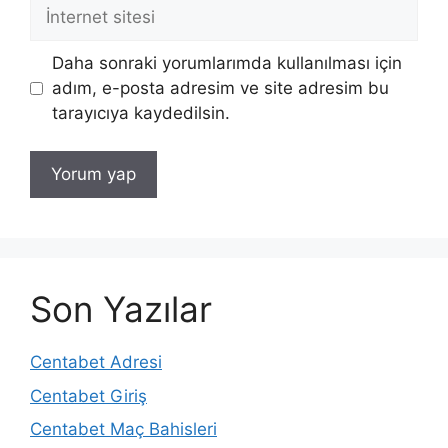
İnternet
sitesi
Daha sonraki yorumlarımda kullanılması için
adım, e-posta adresim ve site adresim bu
tarayıcıya kaydedilsin.
Son Yazılar
Centabet Adresi
Centabet Giriş
Centabet Maç Bahisleri