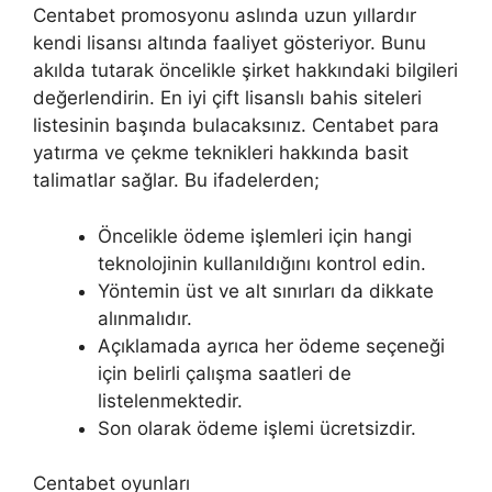
Centabet promosyonu aslında uzun yıllardır
kendi lisansı altında faaliyet gösteriyor. Bunu
akılda tutarak öncelikle şirket hakkındaki bilgileri
değerlendirin. En iyi çift lisanslı bahis siteleri
listesinin başında bulacaksınız. Centabet para
yatırma ve çekme teknikleri hakkında basit
talimatlar sağlar. Bu ifadelerden;
Öncelikle ödeme işlemleri için hangi
teknolojinin kullanıldığını kontrol edin.
Yöntemin üst ve alt sınırları da dikkate
alınmalıdır.
Açıklamada ayrıca her ödeme seçeneği
için belirli çalışma saatleri de
listelenmektedir.
Son olarak ödeme işlemi ücretsizdir.
Centabet oyunları