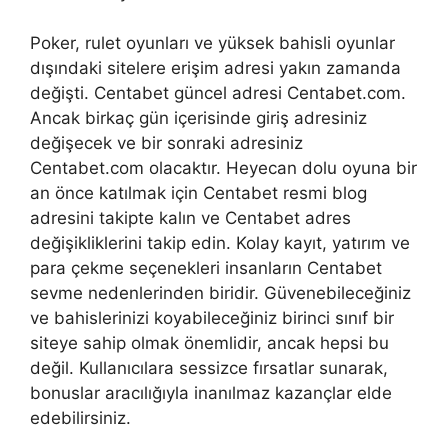
Poker, rulet oyunları ve yüksek bahisli oyunlar
dışındaki sitelere erişim adresi yakın zamanda
değişti. Centabet güncel adresi Centabet.com.
Ancak birkaç gün içerisinde giriş adresiniz
değişecek ve bir sonraki adresiniz
Centabet.com olacaktır. Heyecan dolu oyuna bir
an önce katılmak için Centabet resmi blog
adresini takipte kalın ve Centabet adres
değişikliklerini takip edin. Kolay kayıt, yatırım ve
para çekme seçenekleri insanların Centabet
sevme nedenlerinden biridir. Güvenebileceğiniz
ve bahislerinizi koyabileceğiniz birinci sınıf bir
siteye sahip olmak önemlidir, ancak hepsi bu
değil. Kullanıcılara sessizce fırsatlar sunarak,
bonuslar aracılığıyla inanılmaz kazançlar elde
edebilirsiniz.