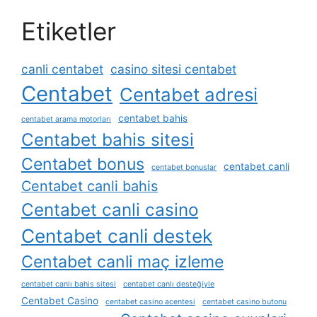
Etiketler
canli centabet
casino sitesi centabet
Centabet
Centabet adresi
centabet bahis
centabet arama motorları
Centabet bahis sitesi
Centabet bonus
centabet canli
centabet bonuslar
Centabet canli bahis
Centabet canli casino
Centabet canli destek
Centabet canli maç izleme
centabet canlı bahis sitesi
centabet canlı desteğiyle
Centabet Casino
centabet casino acentesi
centabet casino butonu