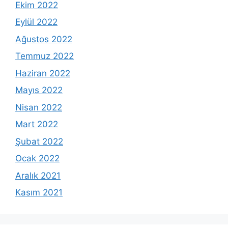
Ekim 2022
Eylül 2022
Ağustos 2022
Temmuz 2022
Haziran 2022
Mayıs 2022
Nisan 2022
Mart 2022
Şubat 2022
Ocak 2022
Aralık 2021
Kasım 2021