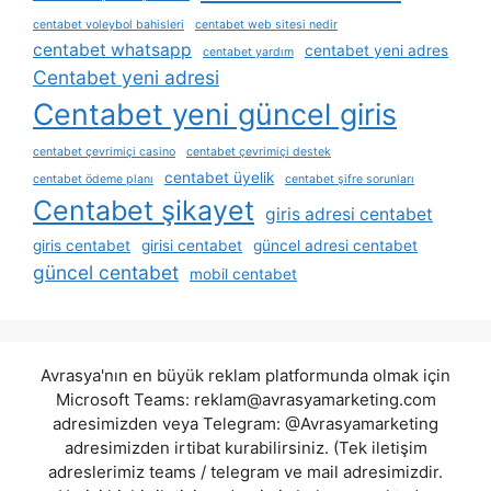
centabet voleybol bahisleri
centabet web sitesi nedir
centabet whatsapp
centabet yeni adres
centabet yardım
Centabet yeni adresi
Centabet yeni güncel giris
centabet çevrimiçi casino
centabet çevrimiçi destek
centabet üyelik
centabet ödeme planı
centabet şifre sorunları
Centabet şikayet
giris adresi centabet
giris centabet
girisi centabet
güncel adresi centabet
güncel centabet
mobil centabet
Avrasya'nın en büyük reklam platformunda olmak için
Microsoft Teams:
reklam@avrasyamarketing.com
adresimizden veya Telegram: @Avrasyamarketing
adresimizden irtibat kurabilirsiniz. (Tek iletişim
adreslerimiz teams / telegram ve mail adresimizdir.