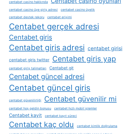
Centabet casino oyunlari
centabet casino hakkında
centabet casino üye giriş adresi
centabet casino üyelik
centabet destek rekoru
centabet erişimi
Centabet gerçek adresi
Centabet giris
Centabet giris adresi
centabet girisi
Centabet giris yap
centabet giris twitter
Centabet git
centabet giriş talimatları
Centabet güncel adresi
Centabet güncel giris
Centabet güvenilir mi
centabet güvenilirliği
centabet hoş geldin bonusu
centabet hızlı mobil i̇şlemler
Centabet kayit
centabet kayıt süreci
Centabet kaç oldu
centabet kimlik doğrulama