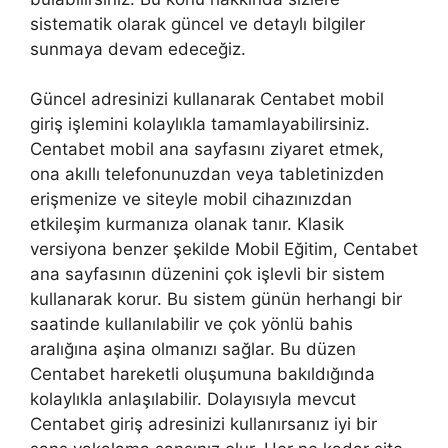
sistematik olarak güncel ve detaylı bilgiler
sunmaya devam edeceğiz.
Güncel adresinizi kullanarak Centabet mobil
giriş işlemini kolaylıkla tamamlayabilirsiniz.
Centabet mobil ana sayfasını ziyaret etmek,
ona akıllı telefonunuzdan veya tabletinizden
erişmenize ve siteyle mobil cihazınızdan
etkileşim kurmanıza olanak tanır. Klasik
versiyona benzer şekilde Mobil Eğitim, Centabet
ana sayfasının düzenini çok işlevli bir sistem
kullanarak korur. Bu sistem günün herhangi bir
saatinde kullanılabilir ve çok yönlü bahis
aralığına aşina olmanızı sağlar. Bu düzen
Centabet hareketli oluşumuna bakıldığında
kolaylıkla anlaşılabilir. Dolayısıyla mevcut
Centabet giriş adresinizi kullanırsanız iyi bir