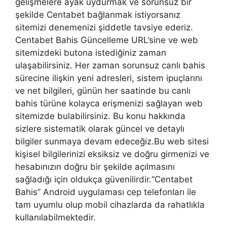
gelişmelere ayak uydurmak ve sorunsuz bir
şekilde Centabet bağlanmak istiyorsanız
sitemizi denemenizi şiddetle tavsiye ederiz.
Centabet Bahis Güncelleme URL’sine ve web
sitemizdeki butona istediğiniz zaman
ulaşabilirsiniz. Her zaman sorunsuz canlı bahis
sürecine ilişkin yeni adresleri, sistem ipuçlarını
ve net bilgileri, günün her saatinde bu canlı
bahis türüne kolayca erişmenizi sağlayan web
sitemizde bulabilirsiniz. Bu konu hakkında
sizlere sistematik olarak güncel ve detaylı
bilgiler sunmaya devam edeceğiz.Bu web sitesi
kişisel bilgilerinizi eksiksiz ve doğru girmenizi ve
hesabınızın doğru bir şekilde açılmasını
sağladığı için oldukça güvenilirdir.“Centabet
Bahis” Android uygulaması cep telefonları ile
tam uyumlu olup mobil cihazlarda da rahatlıkla
kullanılabilmektedir.