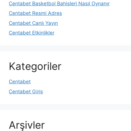
Centabet Basketbol Bahisleri Nasıl Oynanır
Centabet Resmi Adres
Centabet Canlı Yayın
Centabet Etkinlikler
Kategoriler
Centabet
Centabet Giriş
Arşivler