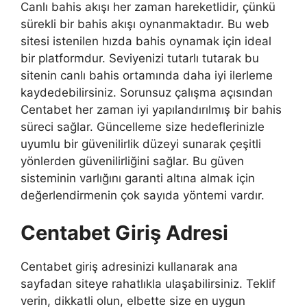
Canlı bahis akışı her zaman hareketlidir, çünkü
sürekli bir bahis akışı oynanmaktadır. Bu web
sitesi istenilen hızda bahis oynamak için ideal
bir platformdur. Seviyenizi tutarlı tutarak bu
sitenin canlı bahis ortamında daha iyi ilerleme
kaydedebilirsiniz. Sorunsuz çalışma açısından
Centabet her zaman iyi yapılandırılmış bir bahis
süreci sağlar. Güncelleme size hedeflerinizle
uyumlu bir güvenilirlik düzeyi sunarak çeşitli
yönlerden güvenilirliğini sağlar. Bu güven
sisteminin varlığını garanti altına almak için
değerlendirmenin çok sayıda yöntemi vardır.
Centabet Giriş Adresi
Centabet giriş adresinizi kullanarak ana
sayfadan siteye rahatlıkla ulaşabilirsiniz. Teklif
verin, dikkatli olun, elbette size en uygun