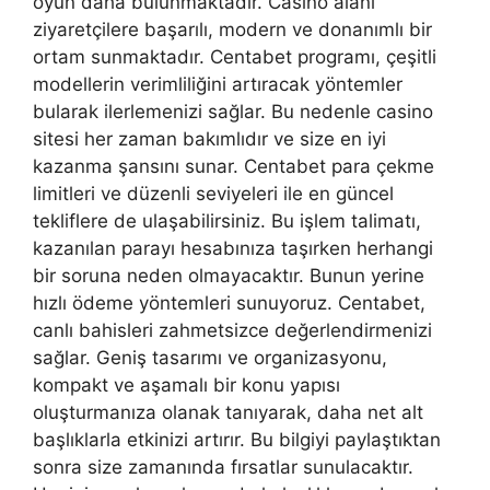
oyun daha bulunmaktadır. Casino alanı
ziyaretçilere başarılı, modern ve donanımlı bir
ortam sunmaktadır. Centabet programı, çeşitli
modellerin verimliliğini artıracak yöntemler
bularak ilerlemenizi sağlar. Bu nedenle casino
sitesi her zaman bakımlıdır ve size en iyi
kazanma şansını sunar. Centabet para çekme
limitleri ve düzenli seviyeleri ile en güncel
tekliflere de ulaşabilirsiniz. Bu işlem talimatı,
kazanılan parayı hesabınıza taşırken herhangi
bir soruna neden olmayacaktır. Bunun yerine
hızlı ödeme yöntemleri sunuyoruz. Centabet,
canlı bahisleri zahmetsizce değerlendirmenizi
sağlar. Geniş tasarımı ve organizasyonu,
kompakt ve aşamalı bir konu yapısı
oluşturmanıza olanak tanıyarak, daha net alt
başlıklarla etkinizi artırır. Bu bilgiyi paylaştıktan
sonra size zamanında fırsatlar sunulacaktır.