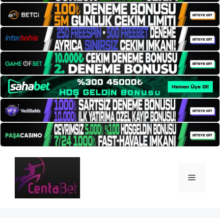
İçeriğe
atla
Menü