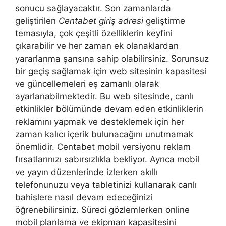
sonucu sağlayacaktır. Son zamanlarda
geliştirilen
Centabet giriş adresi
geliştirme
temasıyla, çok çeşitli özelliklerin keyfini
çıkarabilir ve her zaman ek olanaklardan
yararlanma şansına sahip olabilirsiniz. Sorunsuz
bir geçiş sağlamak için web sitesinin kapasitesi
ve güncellemeleri eş zamanlı olarak
ayarlanabilmektedir. Bu web sitesinde, canlı
etkinlikler bölümünde devam eden etkinliklerin
reklamını yapmak ve desteklemek için her
zaman kalıcı içerik bulunacağını unutmamak
önemlidir. Centabet mobil versiyonu reklam
fırsatlarınızı sabırsızlıkla bekliyor. Ayrıca mobil
ve yayın düzenlerinde izlerken akıllı
telefonunuzu veya tabletinizi kullanarak canlı
bahislere nasıl devam edeceğinizi
öğrenebilirsiniz. Süreci gözlemlerken online
mobil planlama ve ekipman kapasitesini