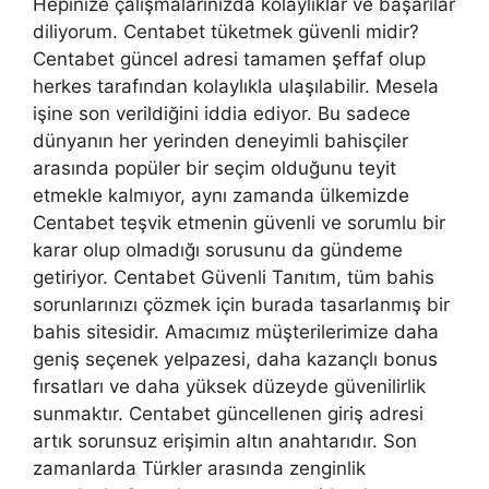
Hepinize çalışmalarınızda kolaylıklar ve başarılar
diliyorum. Centabet tüketmek güvenli midir?
Centabet güncel adresi tamamen şeffaf olup
herkes tarafından kolaylıkla ulaşılabilir. Mesela
işine son verildiğini iddia ediyor. Bu sadece
dünyanın her yerinden deneyimli bahisçiler
arasında popüler bir seçim olduğunu teyit
etmekle kalmıyor, aynı zamanda ülkemizde
Centabet teşvik etmenin güvenli ve sorumlu bir
karar olup olmadığı sorusunu da gündeme
getiriyor. Centabet Güvenli Tanıtım, tüm bahis
sorunlarınızı çözmek için burada tasarlanmış bir
bahis sitesidir. Amacımız müşterilerimize daha
geniş seçenek yelpazesi, daha kazançlı bonus
fırsatları ve daha yüksek düzeyde güvenilirlik
sunmaktır. Centabet güncellenen giriş adresi
artık sorunsuz erişimin altın anahtarıdır. Son
zamanlarda Türkler arasında zenginlik