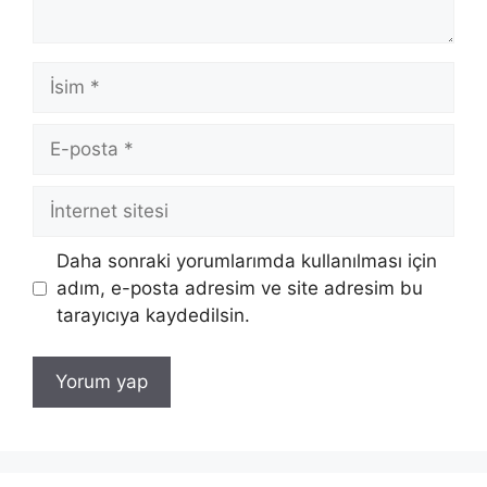
İsim
E-
posta
İnternet
sitesi
Daha sonraki yorumlarımda kullanılması için
adım, e-posta adresim ve site adresim bu
tarayıcıya kaydedilsin.