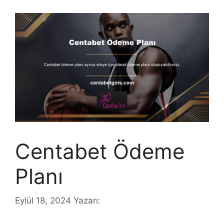
Centabet Ödeme
Planı
Eylül 18, 2024
Yazarı: