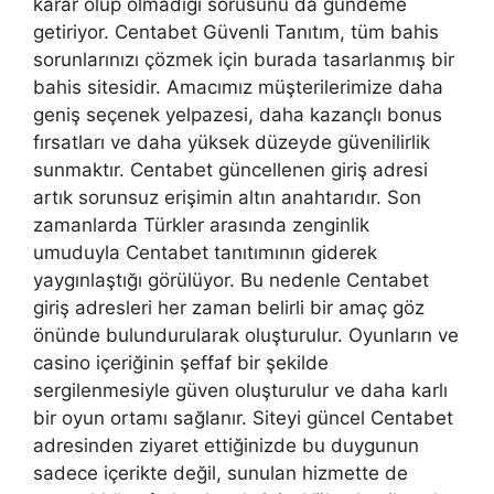
karar olup olmadığı sorusunu da gündeme
getiriyor. Centabet Güvenli Tanıtım, tüm bahis
sorunlarınızı çözmek için burada tasarlanmış bir
bahis sitesidir. Amacımız müşterilerimize daha
geniş seçenek yelpazesi, daha kazançlı bonus
fırsatları ve daha yüksek düzeyde güvenilirlik
sunmaktır. Centabet güncellenen giriş adresi
artık sorunsuz erişimin altın anahtarıdır. Son
zamanlarda Türkler arasında zenginlik
umuduyla Centabet tanıtımının giderek
yaygınlaştığı görülüyor. Bu nedenle Centabet
giriş adresleri her zaman belirli bir amaç göz
önünde bulundurularak oluşturulur. Oyunların ve
casino içeriğinin şeffaf bir şekilde
sergilenmesiyle güven oluşturulur ve daha karlı
bir oyun ortamı sağlanır. Siteyi güncel Centabet
adresinden ziyaret ettiğinizde bu duygunun
sadece içerikte değil, sunulan hizmette de