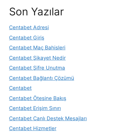
Son Yazılar
Centabet Adresi
Centabet Giriş
Centabet Maç Bahisleri
Centabet Şikayet Nedir
Centabet Şifre Unutma
Centabet Bağlantı Çözümü
Centabet
Centabet Ötesine Bakış
Centabet Erişim Sınırı
Centabet Canlı Destek Mesajları
Centabet Hizmetler