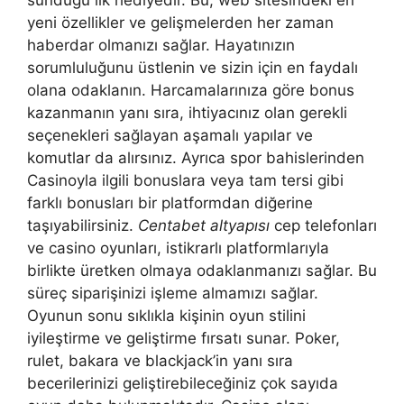
yeni özellikler ve gelişmelerden her zaman
haberdar olmanızı sağlar. Hayatınızın
sorumluluğunu üstlenin ve sizin için en faydalı
olana odaklanın. Harcamalarınıza göre bonus
kazanmanın yanı sıra, ihtiyacınız olan gerekli
seçenekleri sağlayan aşamalı yapılar ve
komutlar da alırsınız. Ayrıca spor bahislerinden
Casinoyla ilgili bonuslara veya tam tersi gibi
farklı bonusları bir platformdan diğerine
taşıyabilirsiniz.
Centabet altyapısı
cep telefonları
ve casino oyunları, istikrarlı platformlarıyla
birlikte üretken olmaya odaklanmanızı sağlar. Bu
süreç siparişinizi işleme almamızı sağlar.
Oyunun sonu sıklıkla kişinin oyun stilini
iyileştirme ve geliştirme fırsatı sunar. Poker,
rulet, bakara ve blackjack’in yanı sıra
becerilerinizi geliştirebileceğiniz çok sayıda