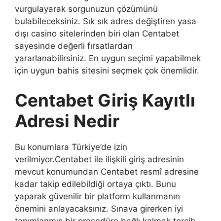
vurgulayarak sorgunuzun çözümünü
bulabileceksiniz. Sık sık adres değiştiren yasa
dışı casino sitelerinden biri olan Centabet
sayesinde değerli fırsatlardan
yararlanabilirsiniz. En uygun seçimi yapabilmek
için uygun bahis sitesini seçmek çok önemlidir.
Centabet Giriş Kayıtlı
Adresi Nedir
Bu konumlara Türkiye’de izin
verilmiyor.Centabet ile ilişkili giriş adresinin
mevcut konumundan Centabet resmî adresine
kadar takip edilebildiği ortaya çıktı. Bunu
yaparak güvenilir bir platform kullanmanın
önemini anlayacaksınız. Sınava girerken iyi
tanımlanmış bir prosedüre bağlı kalmak tercih