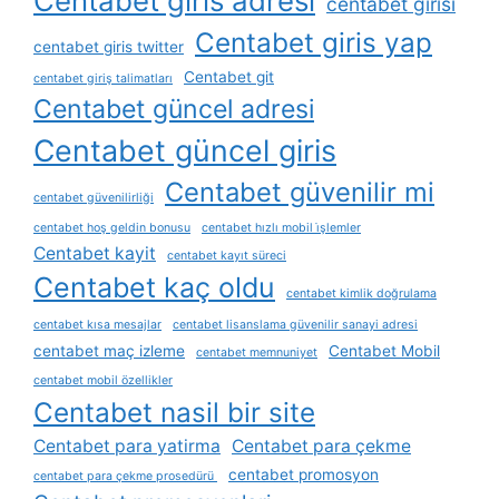
Centabet giris adresi
centabet girisi
Centabet giris yap
centabet giris twitter
Centabet git
centabet giriş talimatları
Centabet güncel adresi
Centabet güncel giris
Centabet güvenilir mi
centabet güvenilirliği
centabet hoş geldin bonusu
centabet hızlı mobil i̇şlemler
Centabet kayit
centabet kayıt süreci
Centabet kaç oldu
centabet kimlik doğrulama
centabet kısa mesajlar
centabet lisanslama güvenilir sanayi adresi
centabet maç izleme
Centabet Mobil
centabet memnuniyet
centabet mobil özellikler
Centabet nasil bir site
Centabet para yatirma
Centabet para çekme
centabet promosyon
centabet para çekme prosedürü