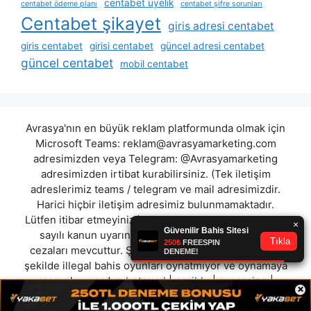
centabet üyelik
centabet ödeme planı
centabet şifre sorunları
Centabet şikayet
giris adresi centabet
giris centabet
girisi centabet
güncel adresi centabet
güncel centabet
mobil centabet
Avrasya'nın en büyük reklam platformunda olmak için
Microsoft Teams:
reklam@avrasyamarketing.com
adresimizden veya Telegram: @Avrasyamarketing
adresimizden irtibat kurabilirsiniz. (Tek iletişim
adreslerimiz teams / telegram ve mail adresimizdir.
Harici hiçbir iletişim adresimiz bulunmamaktadır.
Lütfen itibar etmeyiniz.) Türkiye yasalarına göre 7258
sayılı kanun uyarınca yasa dışı bahis oynamanın
cezaları mevcuttur. Şu an bulunduğunuz site hiç bir
şekilde illegal bahis oyunları oynatmıyor ve oynamaya
aracı olmuyordur.
betroyal
|
casiblu
|
axacasino
|
×
lotobet
|
betmarin
|
royalbahis
|
betmus
|
betmaradona