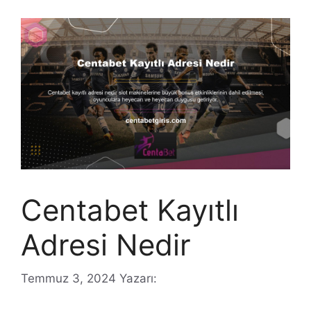
Centabet Kayıtlı
Adresi Nedir
Temmuz 3, 2024
Yazarı: