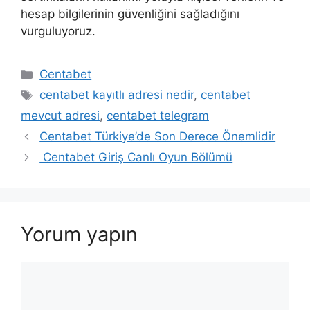
hesap bilgilerinin güvenliğini sağladığını
vurguluyoruz.
Kategoriler
Centabet
Etiketler
centabet kayıtlı adresi nedir
,
centabet
mevcut adresi
,
centabet telegram
Yazı
Centabet Türkiye’de Son Derece Önemlidir
dolaşımı
Centabet Giriş Canlı Oyun Bölümü
Yorum yapın
Yorum