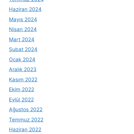
Haziran 2024
Mayıs 2024
Nisan 2024
Mart 2024
Şubat 2024
Ocak 2024
Aralık 2023
Kasım 2022
Ekim 2022
Eylül 2022
Ağustos 2022
Temmuz 2022
Haziran 2022