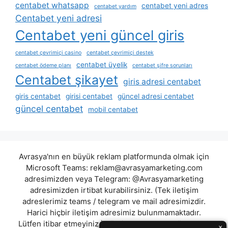
centabet whatsapp
centabet yeni adres
centabet yardım
Centabet yeni adresi
Centabet yeni güncel giris
centabet çevrimiçi casino
centabet çevrimiçi destek
centabet üyelik
centabet ödeme planı
centabet şifre sorunları
Centabet şikayet
giris adresi centabet
giris centabet
girisi centabet
güncel adresi centabet
güncel centabet
mobil centabet
Avrasya'nın en büyük reklam platformunda olmak için
Microsoft Teams:
reklam@avrasyamarketing.com
adresimizden veya Telegram: @Avrasyamarketing
adresimizden irtibat kurabilirsiniz. (Tek iletişim
adreslerimiz teams / telegram ve mail adresimizdir.
Harici hiçbir iletişim adresimiz bulunmamaktadır.
Lütfen itibar etmeyiniz.) Türkiye yasalarına göre 7258