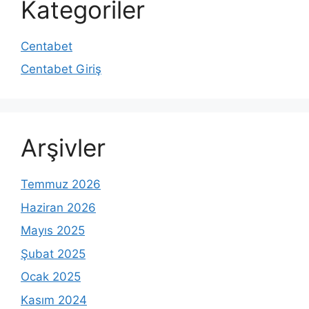
Kategoriler
Centabet
Centabet Giriş
Arşivler
Temmuz 2026
Haziran 2026
Mayıs 2025
Şubat 2025
Ocak 2025
Kasım 2024