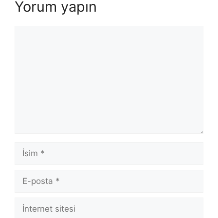
Yorum yapın
Yorum
İsim
E-
posta
İnternet
sitesi