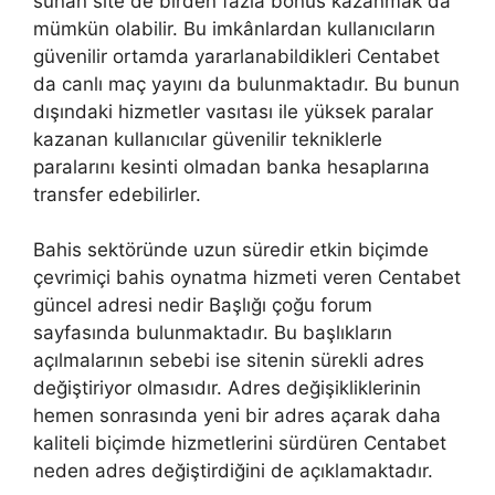
sunan site de birden fazla bonus kazanmak da
mümkün olabilir. Bu imkânlardan kullanıcıların
güvenilir ortamda yararlanabildikleri Centabet
da canlı maç yayını da bulunmaktadır. Bu bunun
dışındaki hizmetler vasıtası ile yüksek paralar
kazanan kullanıcılar güvenilir tekniklerle
paralarını kesinti olmadan banka hesaplarına
transfer edebilirler.
Bahis sektöründe uzun süredir etkin biçimde
çevrimiçi bahis oynatma hizmeti veren Centabet
güncel adresi nedir Başlığı çoğu forum
sayfasında bulunmaktadır. Bu başlıkların
açılmalarının sebebi ise sitenin sürekli adres
değiştiriyor olmasıdır. Adres değişikliklerinin
hemen sonrasında yeni bir adres açarak daha
kaliteli biçimde hizmetlerini sürdüren Centabet
neden adres değiştirdiğini de açıklamaktadır.