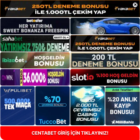
×
CENTABET GİRİŞ İÇİN TIKLAYINIZ!