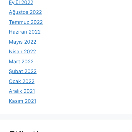
Eylül 2022
Ağustos 2022
Temmuz 2022
Haziran 2022
Mayıs 2022
Nisan 2022
Mart 2022
Şubat 2022
Ocak 2022
Aralık 2021
Kasım 2021