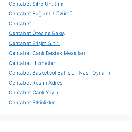
Centabet Şifre Unutma
Centabet Bağlantı Çözümü
Centabet
Centabet Ötesine Bakış
Centabet Erişim Sınırı
Centabet Canlı Destek Mesajları
Centabet Hizmetler
Centabet Basketbol Bahisleri Nasıl Oynanır
Centabet Resmi Adres
Centabet Canlı Yayın
Centabet Etkinlikler