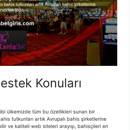
estek Konuları
ibi ülkemizde tüm bu özellikleri sunan bir
s tutkunları artık Avrupalı ​​bahis şirketlerine
ir ve kaliteli web siteleri arayışı, bahisçileri en