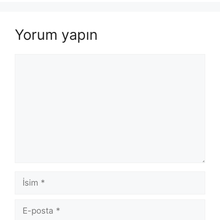
Yorum yapın
Yorum
İsim
E-
posta