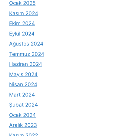
Ocak 2025
Kasım 2024
Ekim 2024
Eylül 2024
Ağustos 2024
Temmuz 2024
Haziran 2024
Mayıs 2024
Nisan 2024
Mart 2024
Şubat 2024
Ocak 2024
Aralık 2023
Kasım 2022