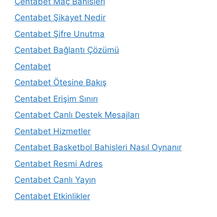
Centabet Maç Bahisleri
Centabet Şikayet Nedir
Centabet Şifre Unutma
Centabet Bağlantı Çözümü
Centabet
Centabet Ötesine Bakış
Centabet Erişim Sınırı
Centabet Canlı Destek Mesajları
Centabet Hizmetler
Centabet Basketbol Bahisleri Nasıl Oynanır
Centabet Resmi Adres
Centabet Canlı Yayın
Centabet Etkinlikler