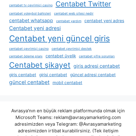
Centabet Twitter
centabet tv çevrimiçi casino
centabet voleybol bahisleri
centabet web sitesi nedir
centabet whatsapp
centabet yeni adres
centabet yardım
Centabet yeni adresi
Centabet yeni güncel giris
centabet çevrimiçi casino
centabet çevrimiçi destek
centabet üyelik
centabet ödeme planı
centabet şifre sorunları
Centabet şikayet
giris adresi centabet
giris centabet
girisi centabet
güncel adresi centabet
güncel centabet
mobil centabet
Avrasya'nın en büyük reklam platformunda olmak için
Microsoft Teams:
reklam@avrasyamarketing.com
adresimizden veya Telegram: @Avrasyamarketing
adresimizden irtibat kurabilirsiniz. (Tek iletişim