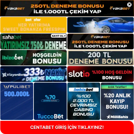
×
CENTABET GİRİŞ İÇİN TIKLAYINIZ!