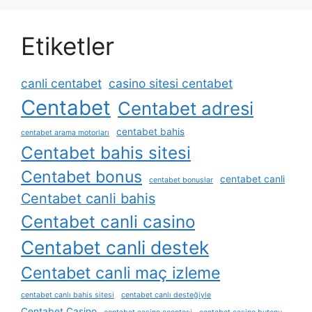
Etiketler
canli centabet
casino sitesi centabet
Centabet
Centabet adresi
centabet bahis
centabet arama motorları
Centabet bahis sitesi
Centabet bonus
centabet canli
centabet bonuslar
Centabet canli bahis
Centabet canli casino
Centabet canli destek
Centabet canli maç izleme
centabet canlı bahis sitesi
centabet canlı desteğiyle
Centabet Casino