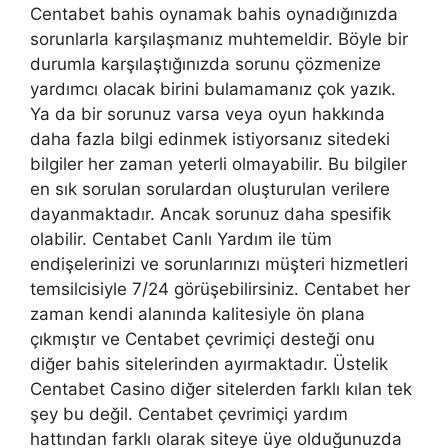
Centabet bahis oynamak bahis oynadığınızda
sorunlarla karşılaşmanız muhtemeldir. Böyle bir
durumla karşılaştığınızda sorunu çözmenize
yardımcı olacak birini bulamamanız çok yazık.
Ya da bir sorunuz varsa veya oyun hakkında
daha fazla bilgi edinmek istiyorsanız sitedeki
bilgiler her zaman yeterli olmayabilir. Bu bilgiler
en sık sorulan sorulardan oluşturulan verilere
dayanmaktadır. Ancak sorunuz daha spesifik
olabilir. Centabet Canlı Yardım ile tüm
endişelerinizi ve sorunlarınızı müşteri hizmetleri
temsilcisiyle 7/24 görüşebilirsiniz. Centabet her
zaman kendi alanında kalitesiyle ön plana
çıkmıştır ve Centabet çevrimiçi desteği onu
diğer bahis sitelerinden ayırmaktadır. Üstelik
Centabet Casino diğer sitelerden farklı kılan tek
şey bu değil. Centabet çevrimiçi yardım
hattından farklı olarak siteye üye olduğunuzda