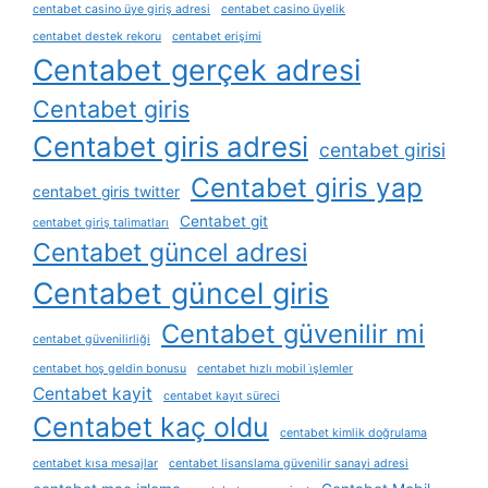
centabet casino üye giriş adresi
centabet casino üyelik
centabet destek rekoru
centabet erişimi
Centabet gerçek adresi
Centabet giris
Centabet giris adresi
centabet girisi
Centabet giris yap
centabet giris twitter
Centabet git
centabet giriş talimatları
Centabet güncel adresi
Centabet güncel giris
Centabet güvenilir mi
centabet güvenilirliği
centabet hoş geldin bonusu
centabet hızlı mobil i̇şlemler
Centabet kayit
centabet kayıt süreci
Centabet kaç oldu
centabet kimlik doğrulama
centabet kısa mesajlar
centabet lisanslama güvenilir sanayi adresi