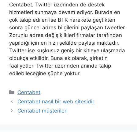
Centabet, Twitter üzerinden de destek
hizmetleri sunmaya devam ediyor. Burada en
çok takip edilen ise BTK harekete geçtikten
sonra güncel adres bilgilerini paylaşan tweetler.
Zorunlu adres değişiklikleri firmalar tarafından
yapıldığı için en hızlı şekilde paylaşılmaktadır.
Twitter ise kuşkusuz geniş bir kitleye ulaşmada
oldukça etkilidir. Buna ek olarak, şirketin
faaliyetleri Twitter üzerinden anında takip
edilebileceğine şüphe yoktur.
Kategoriler
Centabet
Yazı
Centabet nasıl bir web sitesidir
dolaşımı
Centabet müşterileri