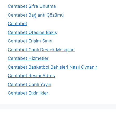
Centabet Şifre Unutma
Centabet Bağlantı Çözümü
Centabet
Centabet Ötesine Bakış
Centabet Erişim Sınırı
Centabet Canlı Destek Mesajları
Centabet Hizmetler
Centabet Basketbol Bahisleri Nasıl Oynanır
Centabet Resmi Adres
Centabet Canlı Yayın
Centabet Etkinlikler