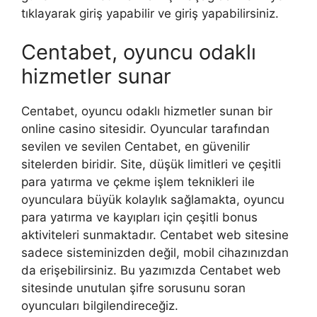
tıklayarak giriş yapabilir ve giriş yapabilirsiniz.
Centabet, oyuncu odaklı
hizmetler sunar
Centabet, oyuncu odaklı hizmetler sunan bir
online casino sitesidir. Oyuncular tarafından
sevilen ve sevilen Centabet, en güvenilir
sitelerden biridir. Site, düşük limitleri ve çeşitli
para yatırma ve çekme işlem teknikleri ile
oyunculara büyük kolaylık sağlamakta, oyuncu
para yatırma ve kayıpları için çeşitli bonus
aktiviteleri sunmaktadır. Centabet web sitesine
sadece sisteminizden değil, mobil cihazınızdan
da erişebilirsiniz. Bu yazımızda Centabet web
sitesinde unutulan şifre sorusunu soran
oyuncuları bilgilendireceğiz.