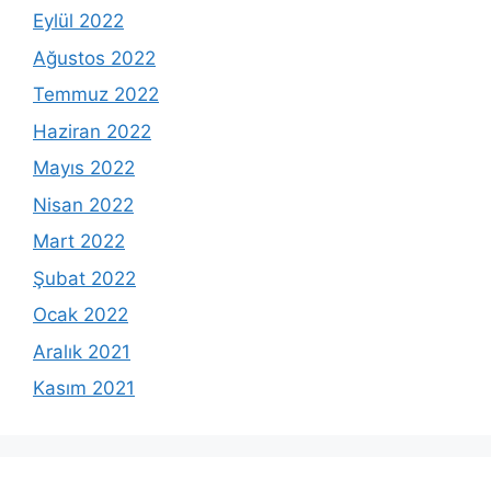
Eylül 2022
Ağustos 2022
Temmuz 2022
Haziran 2022
Mayıs 2022
Nisan 2022
Mart 2022
Şubat 2022
Ocak 2022
Aralık 2021
Kasım 2021