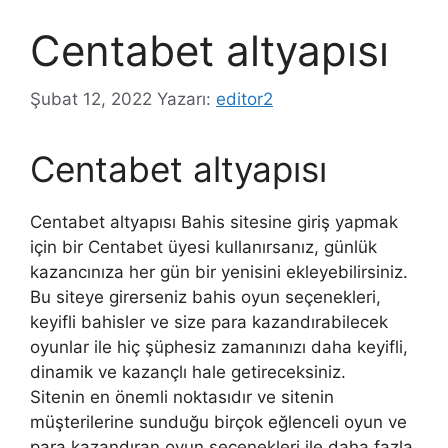
Centabet altyapısı
Şubat 12, 2022
Yazarı:
editor2
Centabet altyapısı
Centabet altyapısı Bahis sitesine giriş yapmak
için bir Centabet üyesi kullanırsanız, günlük
kazancınıza her gün bir yenisini ekleyebilirsiniz.
Bu siteye girerseniz bahis oyun seçenekleri,
keyifli bahisler ve size para kazandırabilecek
oyunlar ile hiç şüphesiz zamanınızı daha keyifli,
dinamik ve kazançlı hale getireceksiniz.
Sitenin en önemli noktasıdır ve sitenin
müşterilerine sunduğu birçok eğlenceli oyun ve
para kazandıran oyun seçenekleri ile daha fazla